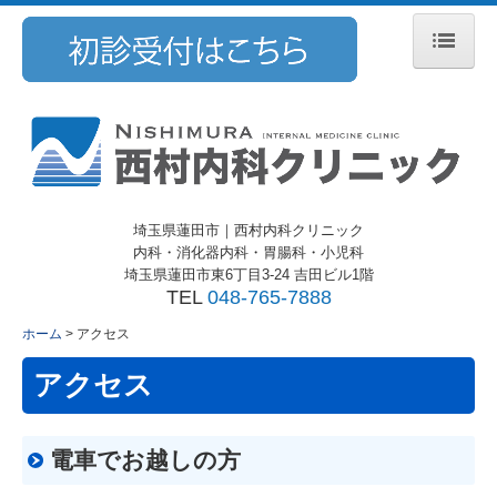
ホーム
医院紹介
院長紹介
埼玉県蓮田市｜
西村内科クリニック
施設・設備紹介
内科・消化器内科・胃腸科・小児科
埼玉県蓮田市東6丁目3-24 吉田ビル1階
アクセス
TEL
048-765-7888
ホーム
アクセス
アクセス
電車でお越しの方