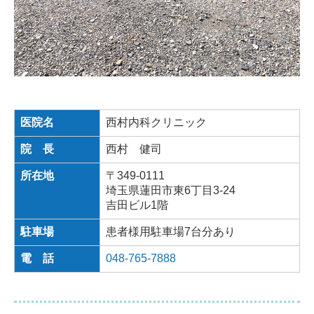
医院名
西村内科クリニック
院 長
西村 健司
所在地
〒349-0111
埼玉県蓮田市東6丁目3-24
吉田ビル1階
駐車場
患者様用駐車場7台分あり
電 話
048-765-7888