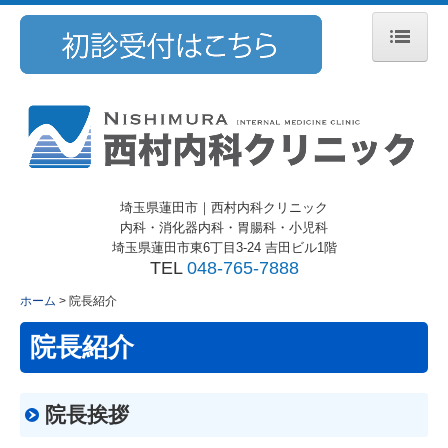
ホーム
医院紹介
院長紹介
埼玉県蓮田市｜
西村内科クリニック
施設・設備紹介
内科・消化器内科・胃腸科・小児科
埼玉県蓮田市東6丁目3-24 吉田ビル1階
アクセス
TEL
048-765-7888
ホーム
院長紹介
院長紹介
院長挨拶